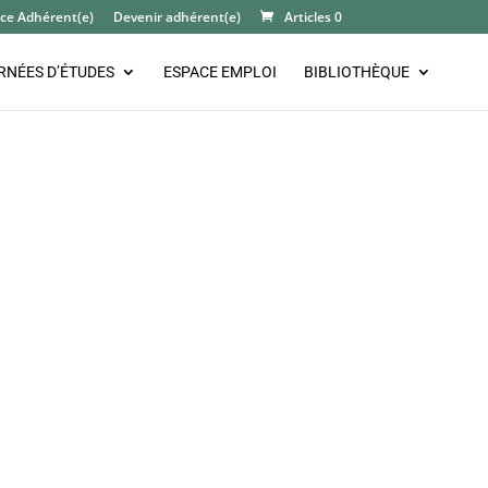
ce Adhérent(e)
Devenir adhérent(e)
Articles 0
RNÉES D’ÉTUDES
ESPACE EMPLOI
BIBLIOTHÈQUE