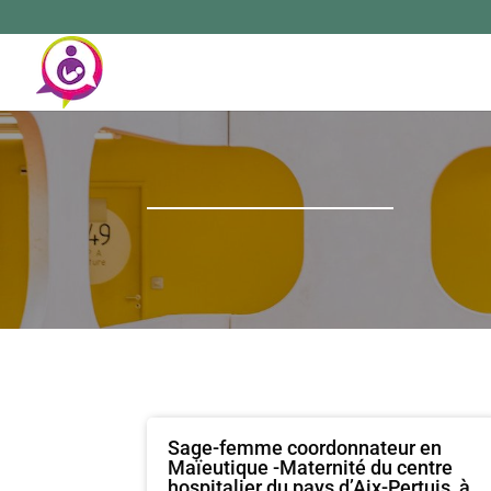
Sage-femme coordonnateur en
Maïeutique -Maternité du centre
hospitalier du pays d’Aix-Pertuis, à