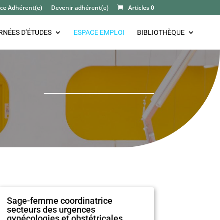
ce Adhérent(e)
Devenir adhérent(e)
Articles 0
RNÉES D’ÉTUDES
ESPACE EMPLOI
BIBLIOTHÈQUE
Sage-femme coordinatrice
secteurs des urgences
gynécologies et obstétricales