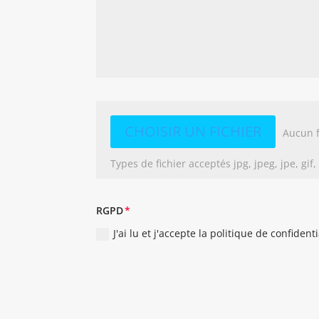
File Input
CHOISIR UN FICHIER
Aucun f
Types de fichier acceptés jpg, jpeg, jpe, gif
RGPD
J'ai lu et j'accepte la politique de confident