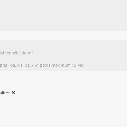
ichier sélectionné
, png, xla, xls, xlt, xlw. poids maximum : 5 Mo
ialité*