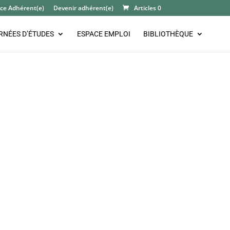
ce Adhérent(e)
Devenir adhérent(e)
Articles 0
RNÉES D’ÉTUDES
ESPACE EMPLOI
BIBLIOTHÈQUE