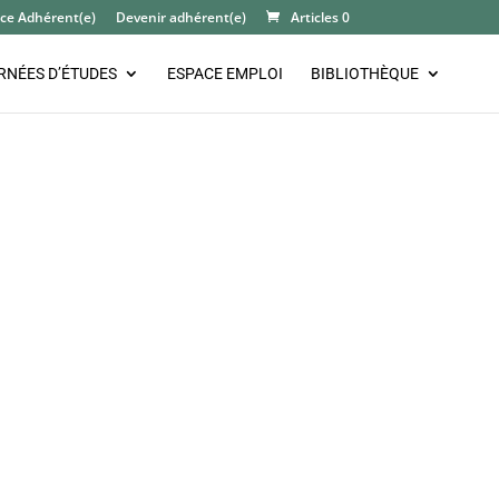
ce Adhérent(e)
Devenir adhérent(e)
Articles 0
RNÉES D’ÉTUDES
ESPACE EMPLOI
BIBLIOTHÈQUE