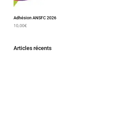
Adhésion ANSFC 2026
10,00
€
Articles récents
Sage-femme coordonnateur en Maïeutique -
Maternité du centre hospitalier du pays d’Aix-
Pertuis, à Aix-en-Provence (Bouches-du-Rhône)
Sage-femme coordonnateur en maïeutique (H/F) CH
de Chambéry – 50 %
Sage-femme coordinatrice secteurs des urgences
gynécologies et obstétricales (UGO) et du bloc
obstétrical (F/H) CH Havre (Seine- Maritime)
Sage-femme coordinatrice en Suite de Couches-
hôpital Pierre Rouquès-Les Bluets