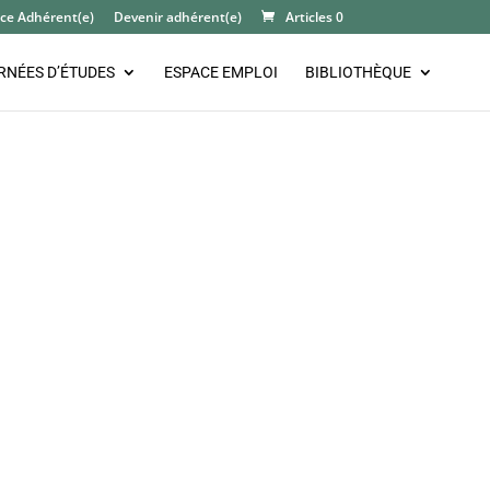
ce Adhérent(e)
Devenir adhérent(e)
Articles 0
RNÉES D’ÉTUDES
ESPACE EMPLOI
BIBLIOTHÈQUE