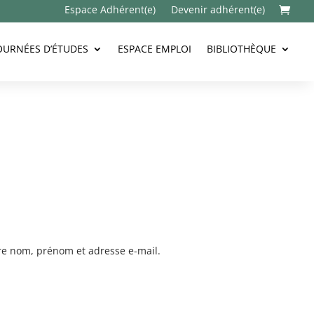
Espace Adhérent(e)
Devenir adhérent(e)

OURNÉES D’ÉTUDES
ESPACE EMPLOI
BIBLIOTHÈQUE
otre nom, prénom et adresse e-mail.