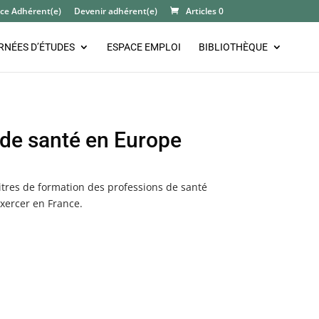
ce Adhérent(e)
Devenir adhérent(e)
Articles 0
RNÉES D’ÉTUDES
ESPACE EMPLOI
BIBLIOTHÈQUE
 de santé en Europe
 titres de formation des professions de santé
xercer en France.