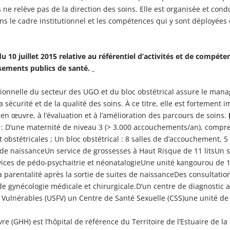
ne relève pas de la direction des soins. Elle est organisée et con
ns le cadre institutionnel et les compétences qui y sont déployées 
10 juillet 2015 relative au référentiel d’activités et de compé
ssements publics de santé.
ionnelle du secteur des UGO et du bloc obstétrical assure le man
a sécurité et de la qualité des soins. À ce titre, elle est fortement
 en œuvre, à l’évaluation et à l’amélioration des parcours de soins.
 : D’une maternité de niveau 3 (> 3.000 accouchements/an), compre
 obstétricales ; Un bloc obstétrical : 8 salles de d’accouchement, 5
 de naissanceUn service de grossesses à Haut Risque de 11 litsUn s
ervices de pédo-psychaitrie et néonatalogieUne unité kangourou de 1
la parentalité après la sortie de suites de naissanceDes consultati
 de gynécologie médicale et chirurgicale.D’un centre de diagnosti
Vulnérables (USFV) un Centre de Santé Sexuelle (CSS)une unité de
e (GHH) est l’hôpital de référence du Territoire de l’Estuaire de la