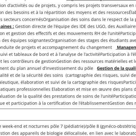
ion d’activités ou de projets, y compris les projets transversaux en
ition des besoins et à la répartition des moyens et des ressourcesÉl
s secteurs concernésOrganisation des soins dans le respect de la po
aines :
Gestion directe de l’équipe des IDE des UGO, des Auxiliaire
sion et gestion des effectifs et des mouvements RH de l’unitéPart
des équipes soignantesOrganisation des stages des étudiants avec 
Conduite de projets et accompagnement du changement
Manageme
uivi et tableaux de bord et à l’analyse de l’activitéParticipation à l
t les contrôleurs de gestionGestion des ressources matérielles et lo
ssement du plan annuel d’investissement du pôle
Gestion de la quali
ité et de la sécurité des soins (cartographie des risques, suivi des
maïeutique, élaboration et suivi de la cartographie des risquesParti
pratiques professionnelles Elaboration et mise en œuvre des plans d
aluation de la qualité des prestations de soins de l’unitéParticipati
e et participation à la certification de l’établissementGestion des 
 week-end et nocturnes pôle 7 (pédiatrie)/pôle 8 (gynéco-obstétriqu
ion des appareils de biologie délocalisée, en lien avec le laborato