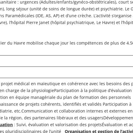
sanitaire : urgences (Adultes/enfants/gynéco-obstétricales), court 
n), long séjour (unité de soins de longue durée) et psychiatrie. L
s Paramédicales (IDE, AS, AP) et d’une crèche. L’activité s’organise a
vre), l’hôpital Pierre Janet (hôpital psychiatrique, Le Havre) et l’hô
ivilliers).
italier du Havre mobilise chaque jour les compétences de plus de 
du projet médical en maïeutique en cohérence avec les besoins des 
n charge de la physiologieParticipation à la politique d’évaluation
ation en équipe managériale du plan de formation des personnel
aissance de projets cohérents, identifiés et validés Participation à
diatrie, etc.Communication et collaboration internes et externes e
 la région, des partenaires libéraux et des usagersDéveloppement
uation
: Suivi, évaluation et valorisation des projetsÉvaluation et 
les pluridisciplinaires de l’unité
Organisation et gestion de l’activi