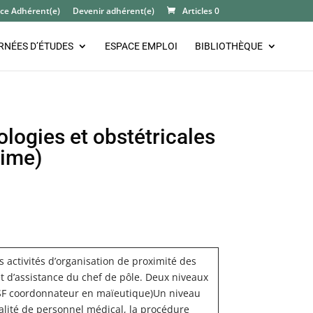
ce Adhérent(e)
Devenir adhérent(e)
Articles 0
RNÉES D’ÉTUDES
ESPACE EMPLOI
BIBLIOTHÈQUE
ogies et obstétricales
time)
 activités d’organisation de proximité des
et d’assistance du chef de pôle. Deux niveaux
s (SF coordonnateur en maïeutique)Un niveau
alité de personnel médical, la procédure