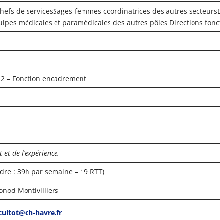
hefs de servicesSages-femmes coordinatrices des autres secteurs
uipes médicales et paramédicales des autres pôles Directions fonc
nction encadrement
H
t et de l’expérience.
39h par semaine – 19 RTT)
d Montivilliers
cultot@ch-havre.fr