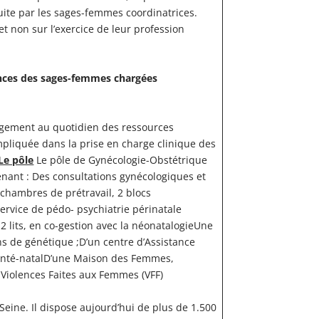
duite par les sages-femmes coordinatrices.
et non sur l’exercice de leur profession
tences des sages-femmes chargées
agement au quotidien des ressources
 impliquée dans la prise en charge clinique des
Le pôle
Le pôle de Gynécologie-Obstétrique
nant : Des consultations gynécologiques et
 chambres de prétravail, 2 blocs
ervice de pédo- psychiatrie périnatale
2 lits, en co-gestion avec la néonatalogieUne
ons de génétique ;D’un centre d’Assistance
c anté-natalD’une Maison des Femmes,
 Violences Faites aux Femmes (VFF)
 Seine. Il dispose aujourd’hui de plus de 1.500