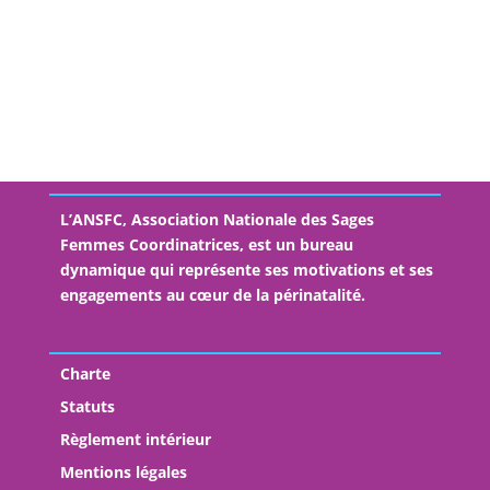
Sage-femme coordinatrice en Suite de Couches-
hôpital Pierre Rouquès-Les Bluets
Sage-Femme Coordinatrice – Unité des suites de
naissances- CHI Créteil
L’ANSFC, Association Nationale des Sages
Femmes Coordinatrices, est un bureau
dynamique qui représente ses motivations et ses
engagements au cœur de la périnatalité.
Charte
Statuts
Règlement intérieur
Mentions légales