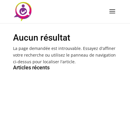
Aucun résultat
La page demandée est introuvable. Essayez d'affiner
votre recherche ou utilisez le panneau de navigation
ci-dessus pour localiser l'article.
Articles récents
Sage-femme coordonnateur en Maïeutique -
Maternité du centre hospitalier du pays d’Aix-
Pertuis, à Aix-en-Provence (Bouches-du-Rhône)
Sage-femme coordonnateur en maïeutique (H/F) CH
de Chambéry – 50 %
Sage-femme coordinatrice secteurs des urgences
gynécologies et obstétricales (UGO) et du bloc
obstétrical (F/H) CH Havre (Seine- Maritime)