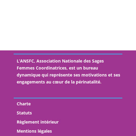
Sage-femme coordinatrice en Suite de Couches-
hôpital Pierre Rouquès-Les Bluets
Sage-Femme Coordinatrice – Unité des suites de
naissances- CHI Créteil
L’ANSFC, Association Nationale des Sages
Femmes Coordinatrices, est un bureau
dynamique qui représente ses motivations et ses
engagements au cœur de la périnatalité.
Charte
Statuts
Règlement intérieur
Mentions légales