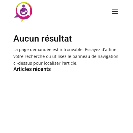
Aucun résultat
La page demandée est introuvable. Essayez d'affiner
votre recherche ou utilisez le panneau de navigation
ci-dessus pour localiser l'article.
Articles récents
Sage-femme coordonnateur en Maïeutique -
Maternité du centre hospitalier du pays d’Aix-
Pertuis, à Aix-en-Provence (Bouches-du-Rhône)
Sage-femme coordonnateur en maïeutique (H/F) CH
de Chambéry – 50 %
Sage-femme coordinatrice secteurs des urgences
gynécologies et obstétricales (UGO) et du bloc
obstétrical (F/H) CH Havre (Seine- Maritime)